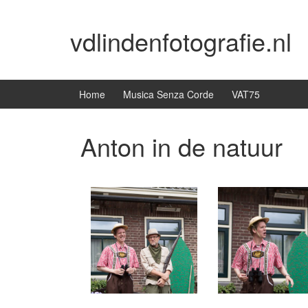
Skip
Skip
to
to
vdlindenfotografie.nl
content
main
menu
Home
Musica Senza Corde
VAT75
Anton in de natuur